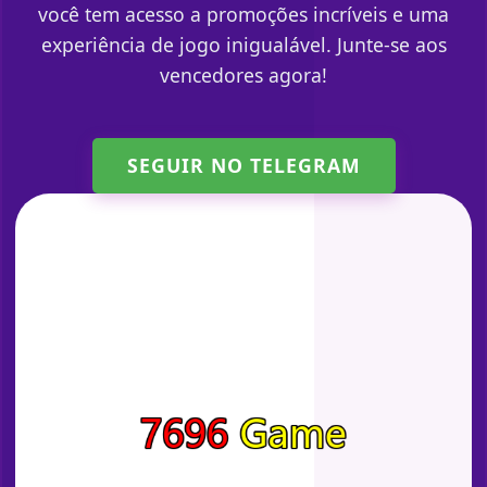
você tem acesso a promoções incríveis e uma
experiência de jogo inigualável. Junte-se aos
vencedores agora!
SEGUIR NO TELEGRAM