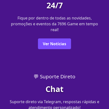
24/7
Fique por dentro de todas as novidades,
promoções e eventos da 7696 Game em tempo
real!
Ver Notícias
💬 Suporte Direto
Chat
Suporte direto via Telegram, respostas rápidas e
atendimento personalizado!