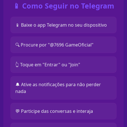
📱 Como Seguir no Telegram
📱 Baixe o app Telegram no seu dispositivo
🔍 Procure por "@7696 GameOficial"
👆 Toque em "Entrar" ou "Join"
🔔 Ative as notificações para não perder
nada
💬 Participe das conversas e interaja