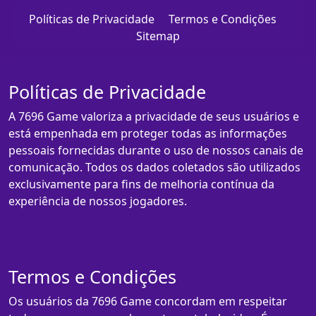
Políticas de Privacidade
Termos e Condições
Sitemap
Políticas de Privacidade
A 7696 Game valoriza a privacidade de seus usuários e
está empenhada em proteger todas as informações
pessoais fornecidas durante o uso de nossos canais de
comunicação. Todos os dados coletados são utilizados
exclusivamente para fins de melhoria contínua da
experiência de nossos jogadores.
Termos e Condições
Os usuários da 7696 Game concordam em respeitar