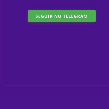
SEGUIR NO TELEGRAM