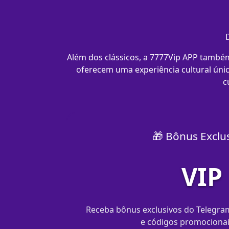
Além dos clássicos, a 7777Vip APP também 
oferecem uma experiência cultural úni
c
🎁 Bônus Exclu
VIP
Receba bônus exclusivos do Telegra
e códigos promocionai