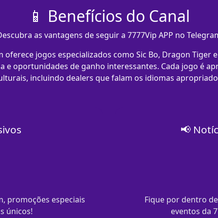
📱 Benefícios do Canal
Descubra as vantagens de seguir a 7777Vip APP no Telegra
oferece jogos especializados como Sic Bo, Dragon Tiger e F
ca e oportunidades de ganho interessantes. Cada jogo é ap
ulturais, incluindo dealers que falam os idiomas apropriado
sivos
📢 Notí
m, promoções especiais
Fique por dentro d
s únicos!
eventos da 