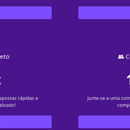
reto
👥 
t
espostas rápidas e
Junte-se a uma com
lizado!
compa
e