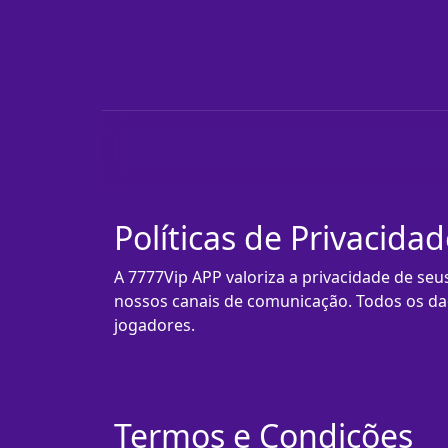
Políticas de Privacida
A 7777Vip APP valoriza a privacidade de se
nossos canais de comunicação. Todos os dad
jogadores.
Termos e Condições