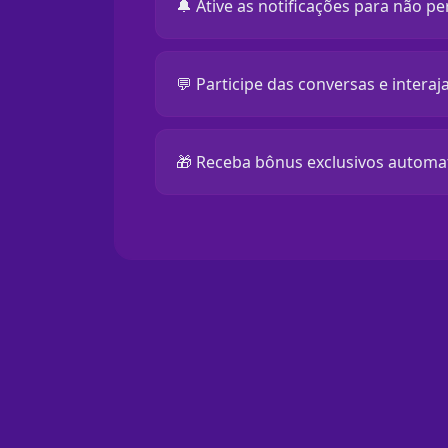
🔔 Ative as notificações para não p
💬 Participe das conversas e interaj
🎁 Receba bônus exclusivos autom