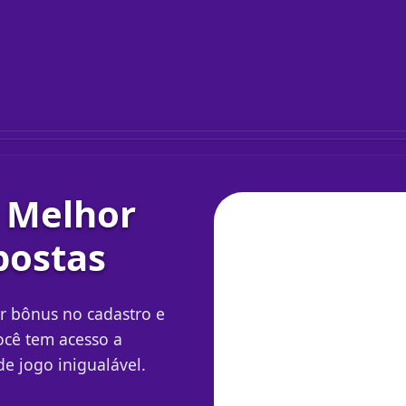
A Melhor
postas
r bônus no cadastro e
ocê tem acesso a
e jogo inigualável.