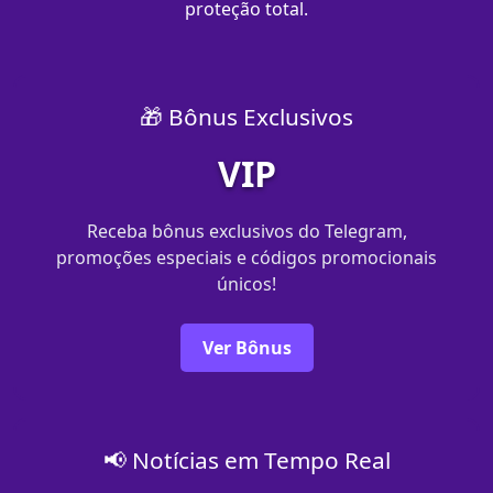
proteção total.
🎁 Bônus Exclusivos
VIP
Receba bônus exclusivos do Telegram,
promoções especiais e códigos promocionais
únicos!
Ver Bônus
📢 Notícias em Tempo Real