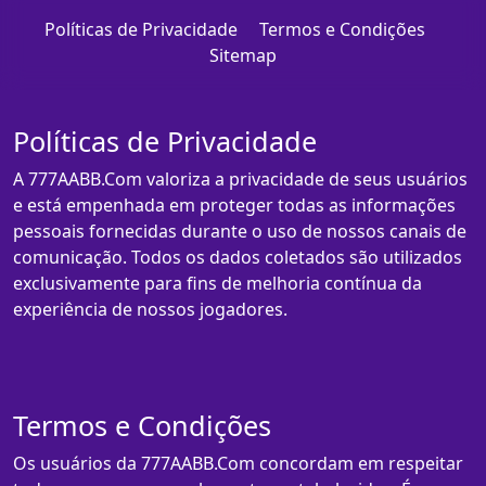
Políticas de Privacidade
Termos e Condições
Sitemap
Políticas de Privacidade
A 777AABB.Com valoriza a privacidade de seus usuários
e está empenhada em proteger todas as informações
pessoais fornecidas durante o uso de nossos canais de
comunicação. Todos os dados coletados são utilizados
exclusivamente para fins de melhoria contínua da
experiência de nossos jogadores.
Termos e Condições
Os usuários da 777AABB.Com concordam em respeitar