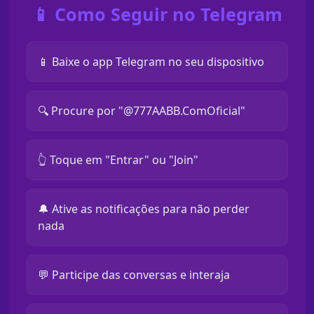
📱 Como Seguir no Telegram
📱 Baixe o app Telegram no seu dispositivo
🔍 Procure por "@777AABB.ComOficial"
👆 Toque em "Entrar" ou "Join"
🔔 Ative as notificações para não perder
nada
💬 Participe das conversas e interaja