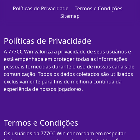
Políticas de Privacidade
Termos e Condições
Sitemap
Políticas de Privacidade
A 777CC Win valoriza a privacidade de seus usuários e
está empenhada em proteger todas as informações
pessoais fornecidas durante o uso de nossos canais de
comunicação. Todos os dados coletados são utilizados
exclusivamente para fins de melhoria contínua da
experiência de nossos jogadores.
Termos e Condições
Os usuários da 777CC Win concordam em respeitar