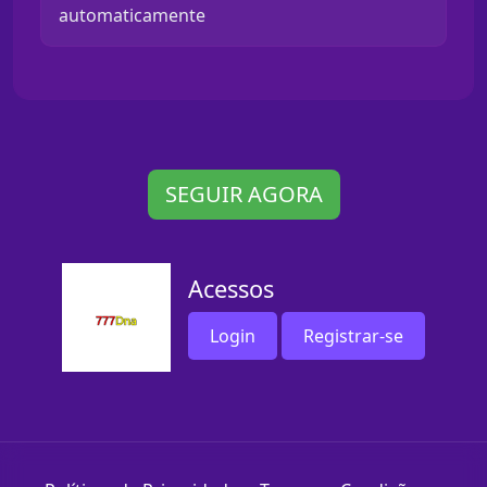
automaticamente
SEGUIR AGORA
Acessos
Login
Registrar-se