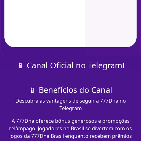
📱 Canal Oficial no Telegram!
📱 Benefícios do Canal
Descubra as vantagens de seguir a 777Dna no
Telegram
A 777Dna oferece bônus generosos e promoções
relâmpago. Jogadores no Brasil se divertem com os
jogos da 777Dna Brasil enquanto recebem prêmios