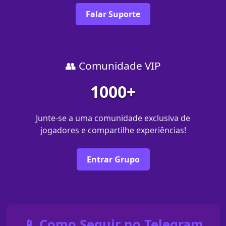
Falar Suporte
👥 Comunidade VIP
1000+
Junte-se a uma comunidade exclusiva de
jogadores e compartilhe experiências!
Entrar Grupo
📱 Como Seguir no Telegram