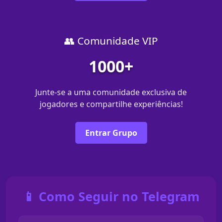
👥 Comunidade VIP
1000+
Junte-se a uma comunidade exclusiva de
jogadores e compartilhe experiências!
Entrar Grupo
📱 Como Seguir no Telegram