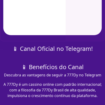
📱 Canal Oficial no Telegram!
📱 Benefícios do Canal
Descubra as vantagens de seguir a 777Dy no Telegram
A 777Dy é um cassino online com padrão internacional;
com a filosofia da 777Dy Brasil de alta qualidade,
impulsiona o crescimento contínuo da plataforma.