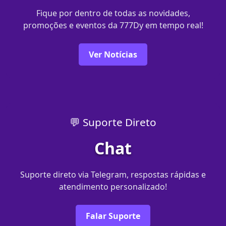
Fique por dentro de todas as novidades,
promoções e eventos da 777Dy em tempo real!
Ver Notícias
💬 Suporte Direto
Chat
Suporte direto via Telegram, respostas rápidas e
atendimento personalizado!
Falar Suporte