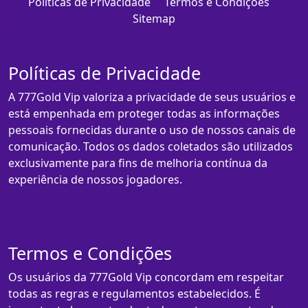
Políticas de Privacidade
Termos e Condições
Sitemap
Políticas de Privacidade
A 777Gold Vip valoriza a privacidade de seus usuários e
está empenhada em proteger todas as informações
pessoais fornecidas durante o uso de nossos canais de
comunicação. Todos os dados coletados são utilizados
exclusivamente para fins de melhoria contínua da
experiência de nossos jogadores.
Termos e Condições
Os usuários da 777Gold Vip concordam em respeitar
todas as regras e regulamentos estabelecidos. É