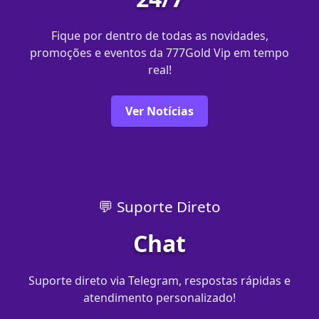
Fique por dentro de todas as novidades,
promoções e eventos da 777Gold Vip em tempo
real!
Ver Notícias
💬 Suporte Direto
Chat
Suporte direto via Telegram, respostas rápidas e
atendimento personalizado!