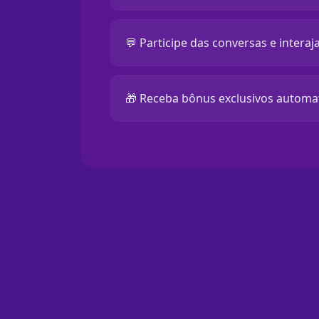
💬 Participe das conversas e interaj
🎁 Receba bônus exclusivos autom