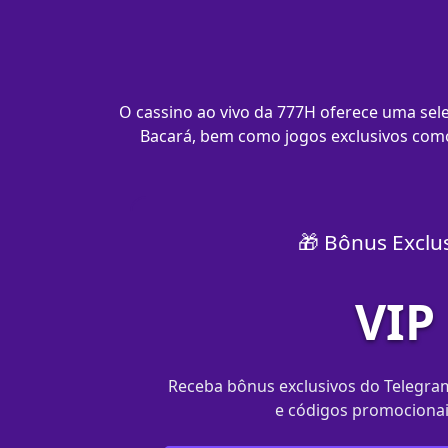
O cassino ao vivo da 777H oferece uma seleç
Bacará, bem como jogos exclusivos como 
🎁 Bônus Exclu
VIP
Receba bônus exclusivos do Telegra
e códigos promocionai