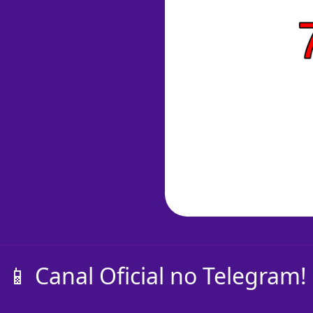
📱 Canal Oficial no Telegram!