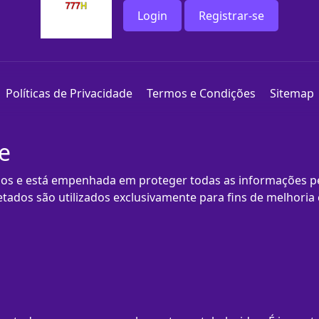
Login
Registrar-se
Políticas de Privacidade
Termos e Condições
Sitemap
de
rios e está empenhada em proteger todas as informações p
tados são utilizados exclusivamente para fins de melhoria