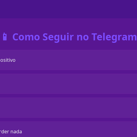
📱 Como Seguir no Telegram
ositivo
erder nada