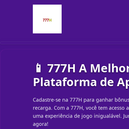
📱 777H A Melho
Plataforma de A
Cadastre-se na 777H para ganhar bônus
recarga. Com a 777H, você tem acesso a
uma experiência de jogo inigualável. J
agora!