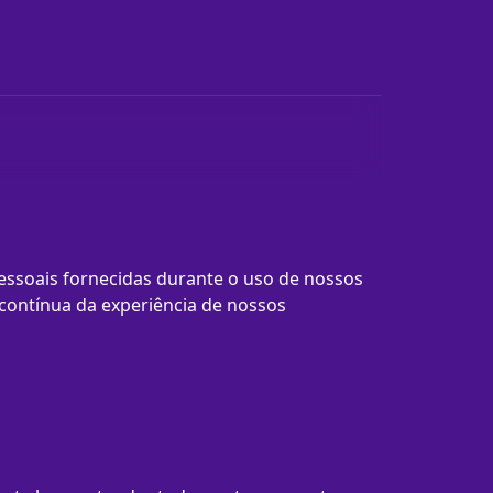
essoais fornecidas durante o uso de nossos
 contínua da experiência de nossos