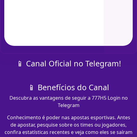
📱 Canal Oficial no Telegram!
📱 Benefícios do Canal
Descubra as vantagens de seguir a 777H5 Login no
Telegram
Conhecimento é poder nas apostas esportivas. Antes
de apostar, pesquise sobre os times ou jogadores,
confira estatísticas recentes e veja como eles se saíram