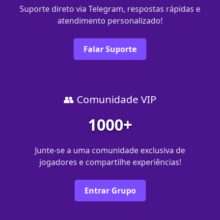
Suporte direto via Telegram, respostas rápidas e
atendimento personalizado!
Falar Suporte
👥 Comunidade VIP
1000+
Junte-se a uma comunidade exclusiva de
jogadores e compartilhe experiências!
Entrar Grupo