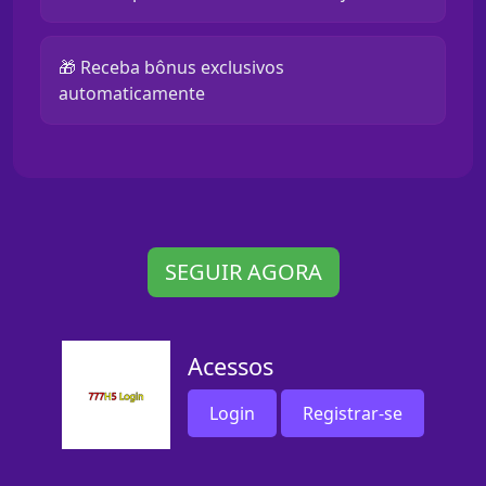
🎁 Receba bônus exclusivos
automaticamente
SEGUIR AGORA
Acessos
Login
Registrar-se