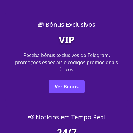
🎁 Bônus Exclusivos
VIP
Receba bônus exclusivos do Telegram,
promoções especiais e códigos promocionais
únicos!
Ver Bônus
📢 Notícias em Tempo Real
24/7