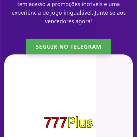
tem acesso a promoções incríveis e uma
experiência de jogo inigualável. Junte-se aos
vencedores agora!
SEGUIR NO TELEGRAM