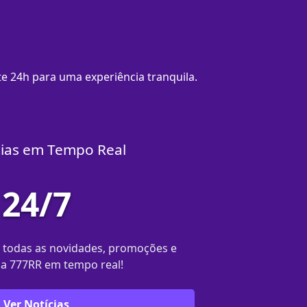
te 24h para uma experiência tranquila.
cias em Tempo Real
24/7
e todas as novidades, promoções e
a 777RR em tempo real!
Ver Notícias