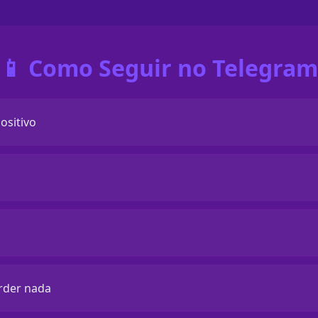
📱 Como Seguir no Telegram
ositivo
erder nada