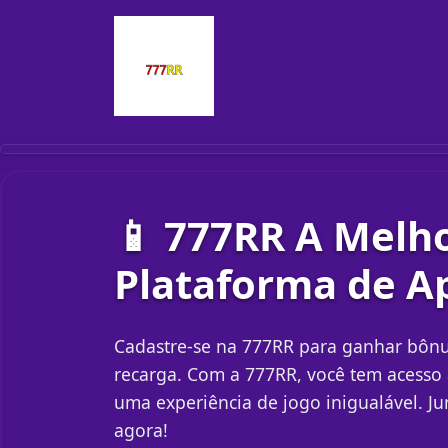
📱 777RR A Melh
Plataforma de A
Cadastre-se na 777RR para ganhar bônu
recarga. Com a 777RR, você tem acesso 
uma experiência de jogo inigualável. J
agora!