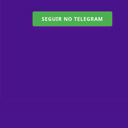
SEGUIR NO TELEGRAM