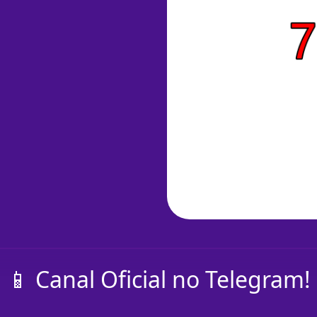
📱 Canal Oficial no Telegram!