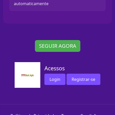
automaticamente
SEGUIR AGORA
Acessos
Login
Registrar-se