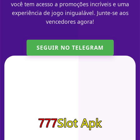
você tem acesso a promoções incríveis e uma
experiência de jogo inigualável. Junte-se aos
vencedores agora!
SEGUIR NO TELEGRAM