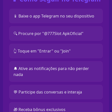
📱 Baixe o app Telegram no seu dispositivo
🔍 Procure por "@777Slot ApkOficial"
👆 Toque em "Entrar" ou "Join"
🔔 Ative as notificações para não perder
nada
💬 Participe das conversas e interaja
🎁 Receba bônus exclusivos