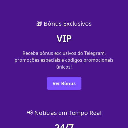
🎁 Bônus Exclusivos
VIP
Receba bônus exclusivos do Telegram,
promoções especiais e códigos promocionais
únicos!
Ver Bônus
📢 Notícias em Tempo Real
24/7