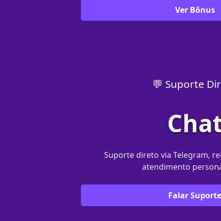
Ver Bônus
💬 Suporte Di
Cha
Suporte direto via Telegram, r
atendimento persona
Falar Suport