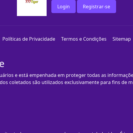
Login
Registrar-se
Políticas de Privacidade
Termos e Condições
Sitemap
de
usuários e está empenhada em proteger todas as informaçõe
os coletados são utilizados exclusivamente para fins de m