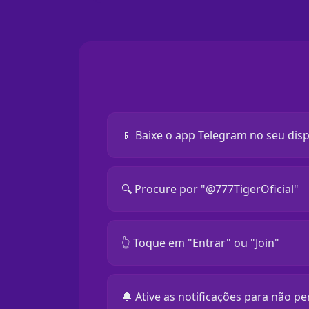
📱 Baixe o app Telegram no seu disp
🔍 Procure por "@777TigerOficial"
👆 Toque em "Entrar" ou "Join"
🔔 Ative as notificações para não p