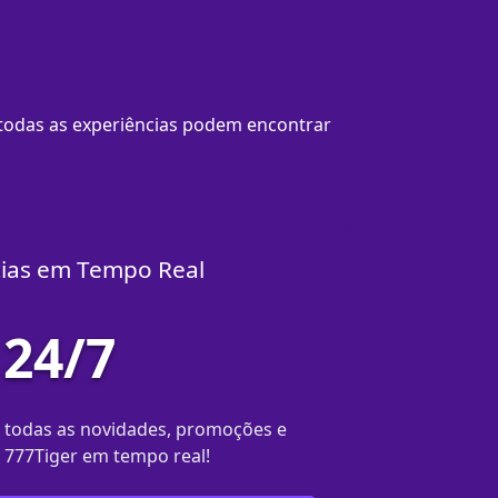
 todas as experiências podem encontrar
cias em Tempo Real
24/7
e todas as novidades, promoções e
 777Tiger em tempo real!