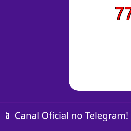
📱 Canal Oficial no Telegram!