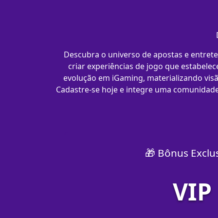
Descubra o universo de apostas e entret
criar experiências de jogo que estabele
evolução em iGaming, materializando vis
Cadastre-se hoje e integre uma comunidade
🎁 Bônus Exclu
VIP