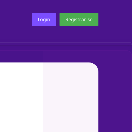
Login
Registrar-se