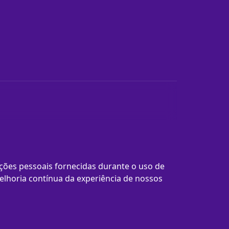
ções pessoais fornecidas durante o uso de
elhoria contínua da experiência de nossos