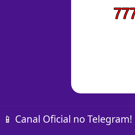
📱 Canal Oficial no Telegram!