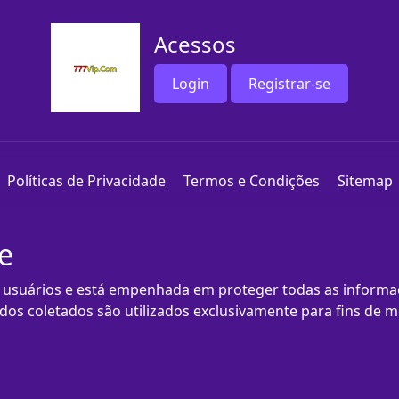
Acessos
Login
Registrar-se
Políticas de Privacidade
Termos e Condições
Sitemap
de
s usuários e está empenhada em proteger todas as informa
os coletados são utilizados exclusivamente para fins de m