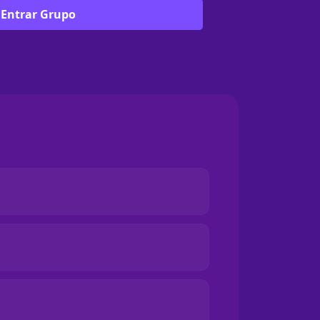
Entrar Grupo