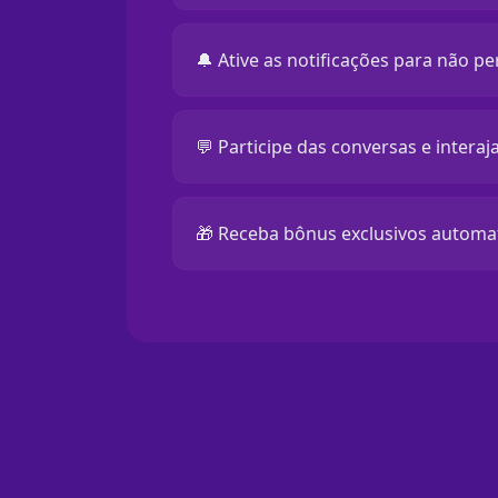
🔔 Ative as notificações para não p
💬 Participe das conversas e interaj
🎁 Receba bônus exclusivos autom