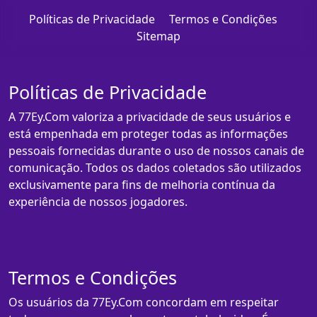
Políticas de Privacidade
Termos e Condições
Sitemap
Políticas de Privacidade
A 77Ey.Com valoriza a privacidade de seus usuários e
está empenhada em proteger todas as informações
pessoais fornecidas durante o uso de nossos canais de
comunicação. Todos os dados coletados são utilizados
exclusivamente para fins de melhoria contínua da
experiência de nossos jogadores.
Termos e Condições
Os usuários da 77Ey.Com concordam em respeitar