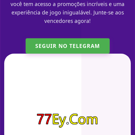
você tem acesso a promoções incríveis e uma
experiência de jogo inigualável. Junte-se aos
vencedores agora!
SEGUIR NO TELEGRAM