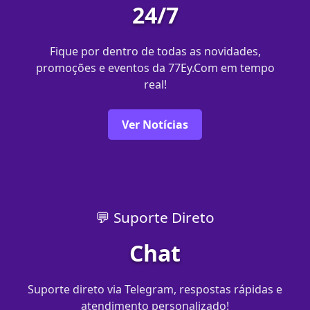
24/7
Fique por dentro de todas as novidades,
promoções e eventos da 77Ey.Com em tempo
real!
Ver Notícias
💬 Suporte Direto
Chat
Suporte direto via Telegram, respostas rápidas e
atendimento personalizado!