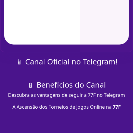
📱 Canal Oficial no Telegram!
📱 Benefícios do Canal
Descubra as vantagens de seguir a 77F no Telegram
A Ascensão dos Torneios de Jogos Online na
77F