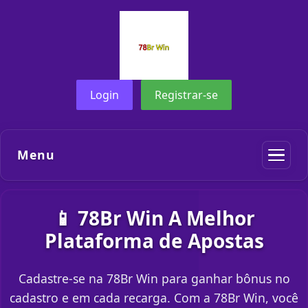
Login
Registrar-se
Menu
📱 78Br Win A Melhor
Plataforma de Apostas
Cadastre-se na 78Br Win para ganhar bônus no
cadastro e em cada recarga. Com a 78Br Win, você