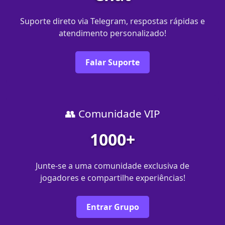
Suporte direto via Telegram, respostas rápidas e
atendimento personalizado!
Falar Suporte
👥 Comunidade VIP
1000+
Junte-se a uma comunidade exclusiva de
jogadores e compartilhe experiências!
Entrar Grupo