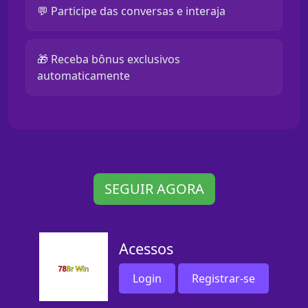
💬 Participe das conversas e interaja
🎁 Receba bônus exclusivos
automaticamente
SEGUIR AGORA
Acessos
Login
Registrar-se