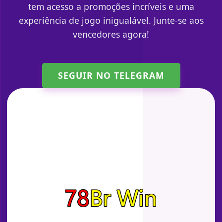
tem acesso a promoções incríveis e uma
experiência de jogo inigualável. Junte-se aos
vencedores agora!
SEGUIR NO TELEGRAM