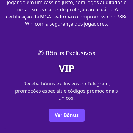
jogando em um cassino justo, com jogos auditados e
mecanismos claros de proteção ao usuário. A
certificação da MGA reafirma o compromisso do 78Br
Win com a segurança dos jogadores.
🎁 Bônus Exclusivos
VIP
Receba bônus exclusivos do Telegram,
promoções especiais e códigos promocionais
únicos!
Ver Bônus