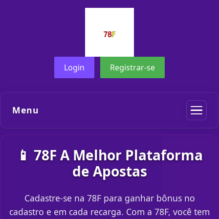
Login
Registrar-se
Menu
📱 78F A Melhor Plataforma
de Apostas
Cadastre-se na 78F para ganhar bônus no
cadastro e em cada recarga. Com a 78F, você tem