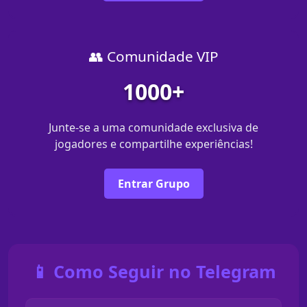
👥 Comunidade VIP
1000+
Junte-se a uma comunidade exclusiva de
jogadores e compartilhe experiências!
Entrar Grupo
📱 Como Seguir no Telegram