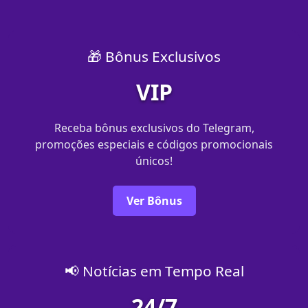
🎁 Bônus Exclusivos
VIP
Receba bônus exclusivos do Telegram,
promoções especiais e códigos promocionais
únicos!
Ver Bônus
📢 Notícias em Tempo Real
24/7