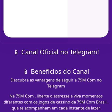
📱 Canal Oficial no Telegram!
📱 Benefícios do Canal
Descubra as vantagens de seguir a 79M Com no
Telegram
Na 79M Com , liberte o estresse e viva momentos
diferentes com os jogos de cassino da 79M Com Brasil ,
que te acompanham em cada instante de lazer.