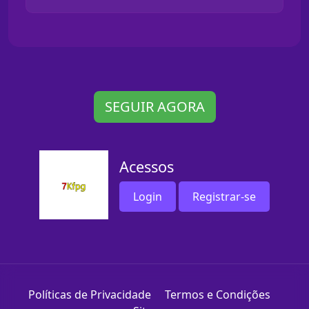
SEGUIR AGORA
Acessos
Login
Registrar-se
Políticas de Privacidade
Termos e Condições