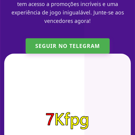
tem acesso a promoções incríveis e uma
experiência de jogo inigualável. Junte-se aos
vencedores agora!
SEGUIR NO TELEGRAM