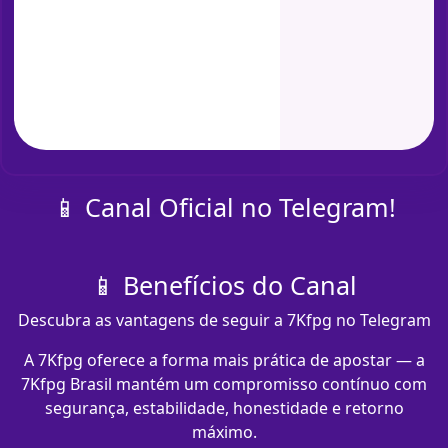
📱 Canal Oficial no Telegram!
📱 Benefícios do Canal
Descubra as vantagens de seguir a 7Kfpg no Telegram
A 7Kfpg oferece a forma mais prática de apostar — a
7Kfpg Brasil mantém um compromisso contínuo com
segurança, estabilidade, honestidade e retorno
máximo.