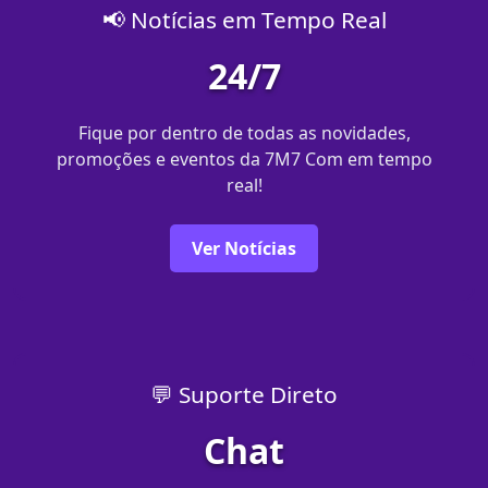
📢 Notícias em Tempo Real
24/7
Fique por dentro de todas as novidades,
promoções e eventos da 7M7 Com em tempo
real!
Ver Notícias
💬 Suporte Direto
Chat