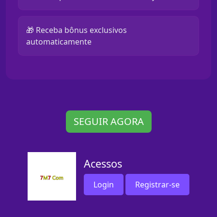
🎁 Receba bônus exclusivos
automaticamente
SEGUIR AGORA
Acessos
Login
Registrar-se