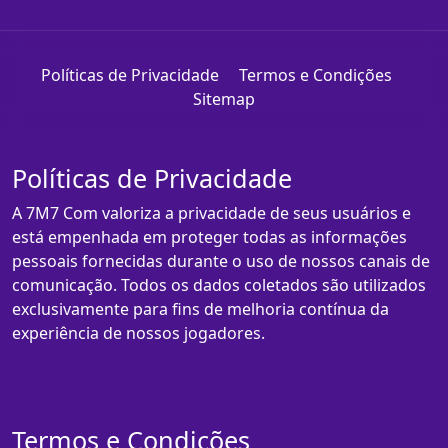
Políticas de Privacidade
Termos e Condições
Sitemap
Políticas de Privacidade
A 7M7 Com valoriza a privacidade de seus usuários e
está empenhada em proteger todas as informações
pessoais fornecidas durante o uso de nossos canais de
comunicação. Todos os dados coletados são utilizados
exclusivamente para fins de melhoria contínua da
experiência de nossos jogadores.
Termos e Condições