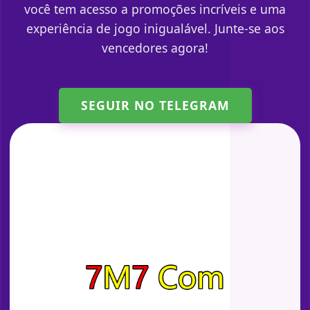
você tem acesso a promoções incríveis e uma
experiência de jogo inigualável. Junte-se aos
vencedores agora!
SEGUIR NO TELEGRAM