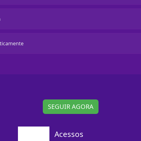
a
aticamente
SEGUIR AGORA
Acessos