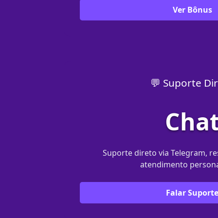
Ver Bônus
💬 Suporte Di
Cha
Suporte direto via Telegram, r
atendimento persona
Falar Suport