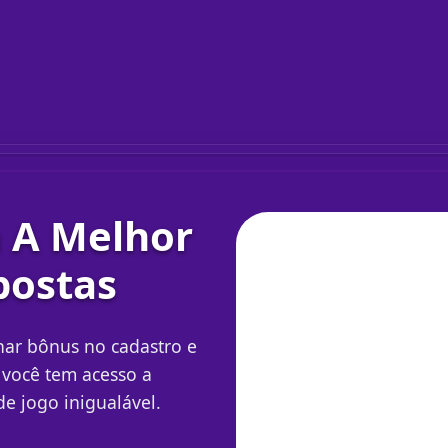
a A Melhor
postas
har bônus no cadastro e
 você tem acesso a
e jogo inigualável.