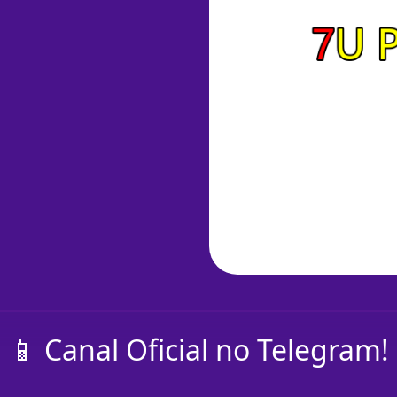
📱 Canal Oficial no Telegram!