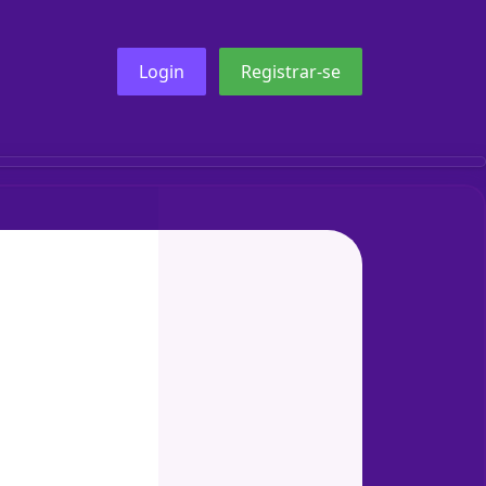
Login
Registrar-se