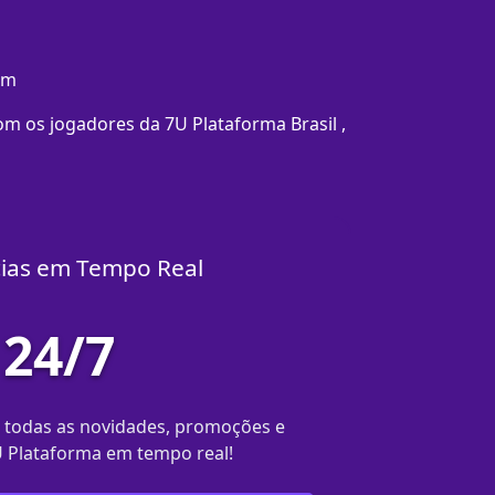
am
om os jogadores da 7U Plataforma Brasil ,
cias em Tempo Real
24/7
e todas as novidades, promoções e
U Plataforma em tempo real!