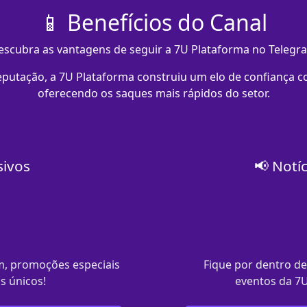
📱 Benefícios do Canal
escubra as vantagens de seguir a 7U Plataforma no Telegr
eputação, a 7U Plataforma construiu um elo de confiança c
oferecendo os saques mais rápidos do setor.
sivos
📢 Notí
m, promoções especiais
Fique por dentro d
s únicos!
eventos da 7