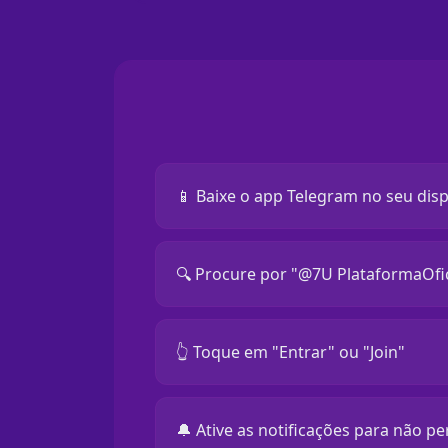
📱 Baixe o app Telegram no seu disp
🔍 Procure por "@7U PlataformaOfic
👆 Toque em "Entrar" ou "Join"
🔔 Ative as notificações para não p