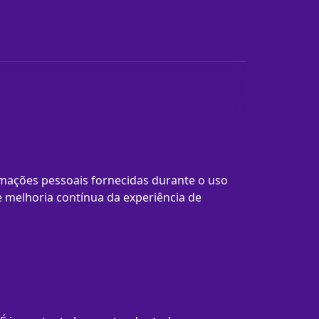
rmações pessoais fornecidas durante o uso
e melhoria contínua da experiência de