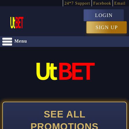
24*7 Support
Facebook
Email
LOGIN
SIGN UP
Menu
SEE ALL
PROMOTIONS