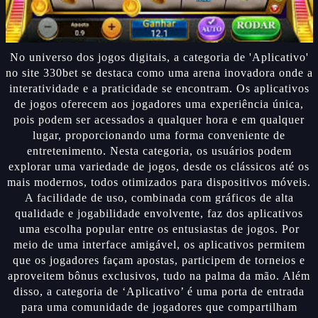
No universo dos jogos digitais, a categoria de 'Aplicativo'
no site 330bet se destaca como uma arena inovadora onde a
interatividade e a praticidade se encontram. Os aplicativos
de jogos oferecem aos jogadores uma experiência única,
pois podem ser acessados a qualquer hora e em qualquer
lugar, proporcionando uma forma conveniente de
entretenimento. Nesta categoria, os usuários podem
explorar uma variedade de jogos, desde os clássicos até os
mais modernos, todos otimizados para dispositivos móveis.
A facilidade de uso, combinada com gráficos de alta
qualidade e jogabilidade envolvente, faz dos aplicativos
uma escolha popular entre os entusiastas de jogos. Por
meio de uma interface amigável, os aplicativos permitem
que os jogadores façam apostas, participem de torneios e
aproveitem bônus exclusivos, tudo na palma da mão. Além
disso, a categoria de ‘Aplicativo’ é uma porta de entrada
para uma comunidade de jogadores que compartilham