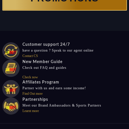
Customer support 24/7
have a question ? Speak to our agent online
Contact CS
New Member Guide
Check out FAQ and guides
Check now
Affiliates Program
Partner with us and earn some income!
Find Out more
Partnerships
Meet our Brand Ambassadors & Sports Partners
Learnt more