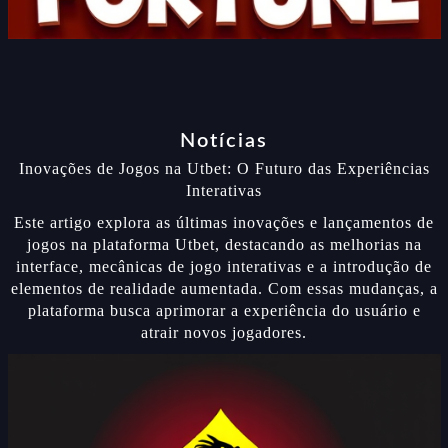
Notícias
Inovações de Jogos na Utbet: O Futuro das Experiências
Interativas
Este artigo explora as últimas inovações e lançamentos de
jogos na plataforma Utbet, destacando as melhorias na
interface, mecânicas de jogo interativas e a introdução de
elementos de realidade aumentada. Com essas mudanças, a
plataforma busca aprimorar a experiência do usuário e
atrair novos jogadores.