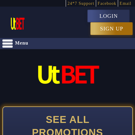
24*7 Support
Facebook
Email
LOGIN
SIGN UP
Menu
SEE ALL
PROMOTIONS