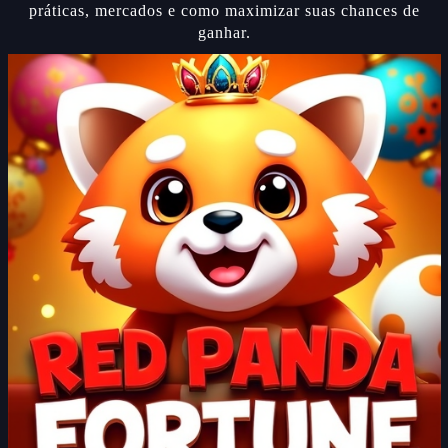
práticas, mercados e como maximizar suas chances de
ganhar.