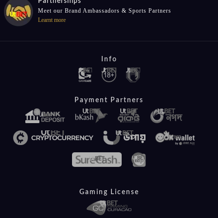
Partnerships
Meet our Brand Ambassadors & Sports Partners
Learnt more
Info
Payment Partners
Gaming License