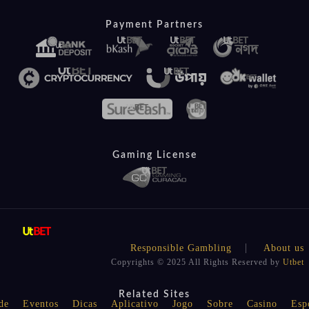
Payment Partners
Gaming License
Responsible Gambling
About us
Copyrights © 2025 All Rights Reserved by
Utbet
Related Sites
de
Eventos
Dicas
Aplicativo
Jogo
Sobre
Casino
Esp