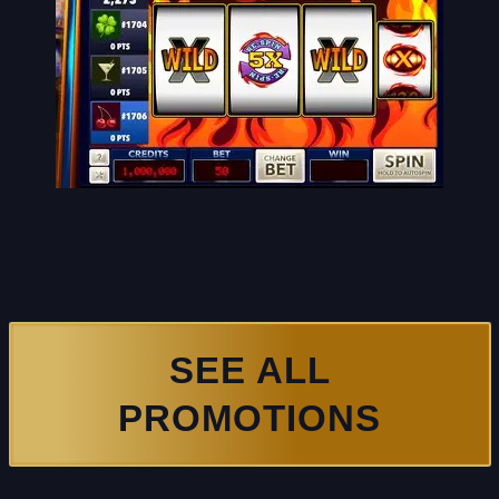
SEE ALL
PROMOTIONS