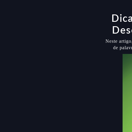
Dica
Des
Neste artigo
de palav