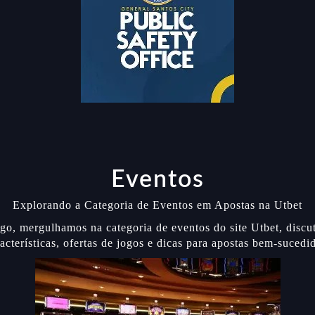
Eventos
Explorando a Categoria de Eventos em Apostas na Utbet
igo, mergulhamos na categoria de eventos do site Utbet, discu
acterísticas, ofertas de jogos e dicas para apostas bem-sucedi