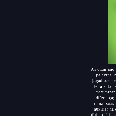
As dicas são 
palavras. 
jogadores de
ler atentam
maximizar 
diferença;
treinar suas
auxiliar na
último, é imp