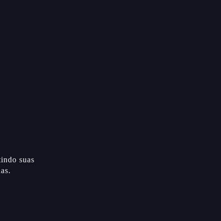
tindo suas
das.