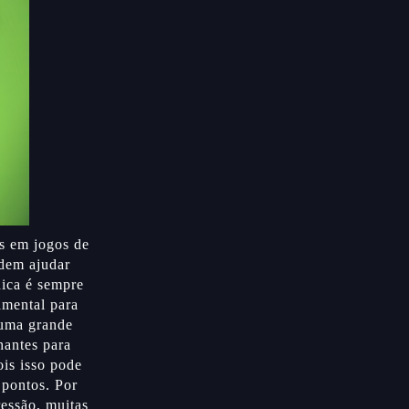
es em jogos de
odem ajudar
dica é sempre
amental para
 uma grande
hantes para
ois isso pode
 pontos. Por
ressão, muitas