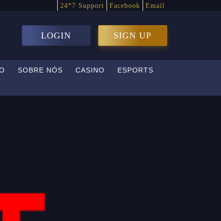
24*7 Support
Facebook
Email
LOGIN
SIGN UP
O
SOBRE NÓS
CASINO
ESPORTS